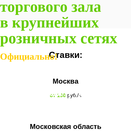
торгового зала
в крупнейших
розничных сетях
Ставки:
Официально!
Заполни бесплатно заявку прямо
Москва
сейчас
и выходи на работу уже завтра!
от 190
руб./ч
Москва и МО
Московская область