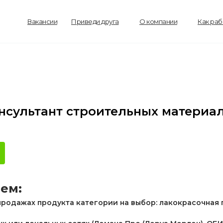
Вакансии
Приведи друга
О компании
Как ра
нсультант строительных материа
ем:
 продажах продукта категории на выбор: лакокрасочная