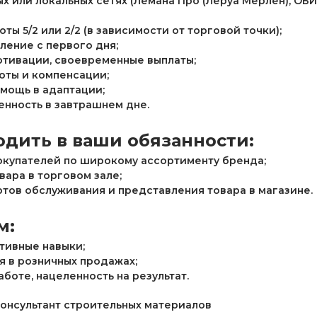
х или локальных сетях (Лемана Про (Леруа Мерлен), ОБИ
ты 5/2 или 2/2 (в зависимости от торговой точки);
ение с первого дня;
отивации, своевременные выплаты;
оты и компенсации;
омощь в адаптации;
ренность в завтрашнем дне.
одить в ваши обязанности:
окупателей по широкому ассортименту бренда;
вара в торговом зале;
тов обслуживания и представления товара в магазине.
м:
тивные навыки;
я в розничных продажах;
аботе, нацеленность на результат.
онсультант строительных материалов