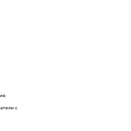
ия;
атели с