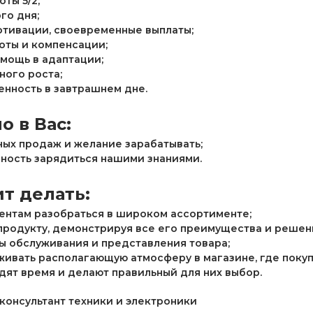
ты 5/2;
го дня;
отивации, своевременные выплаты;
оты и компенсации;
омощь в адаптации;
ного роста;
ренность в завтрашнем дне.
о в Вас:
ных продаж и желание зарабатывать;
вность зарядиться нашими знаниями.
т делать:
ентам разобраться в широком ассортименте;
 продукту, демонстрируя все его преимущества и решен
ы обслуживания и представления товара;
живать располагающую атмосферу в магазине, где покуп
ят время и делают правильный для них выбор.
консультант техники и электроники