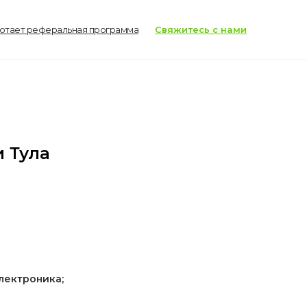
ботает реферальная программа
Свяжитесь с нами
и Тула
электроника;