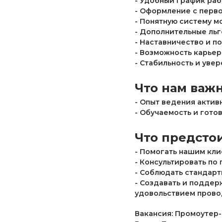
- Удобный график рабо
- Оформление с перво
- Понятную систему м
- Дополнительные льг
- Наставничество и п
- Возможность карьер
- Стабильность и уве
Что нам важн
- Опыт ведения актив
- Обучаемость и гото
Что предстои
- Помогать нашим кли
- Консультировать по
- Соблюдать стандарт
- Создавать и поддер
удовольствием провод
Вакансия: Промоутер-