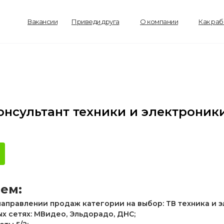
Вакансии
Приведи друга
О компании
Как ра
нсультант техники и электроник
ем:
 направлении продаж категории на выбор: ТВ техника и 
ых сетях: МВидео, Эльдорадо, ДНС;