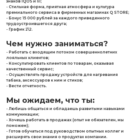
знаков IQOS и lil;
- Стильная форма, приятная атмосфера и культура
премиального сервиса в фирменных магазинах Q STORE;
- Бонус 15 000 рублей за каждого приведенного
трудоустроившегося друга;
- График 2\2.
Чем нужно заниматься?
- Работать с входящим потоком совершеннолетних
лояльных клиентов;
- Консультировать клиентов по товарам, оказывая
качественный сервис;
- Осуществлять продажу устройств для нагревания
табака, аксессуаров к ним и стиков;
- Вести отчетность.
Мы ожидаем, что ты:
- Любишь общаться и обладаешь развитыми навыками
коммуникации;
- Хочешь работать в продажах (опыт не обязателен, мы
поможем);
- Готов обучаться под руководством опытных коллег и
расширять свои знания о продуктах компании.