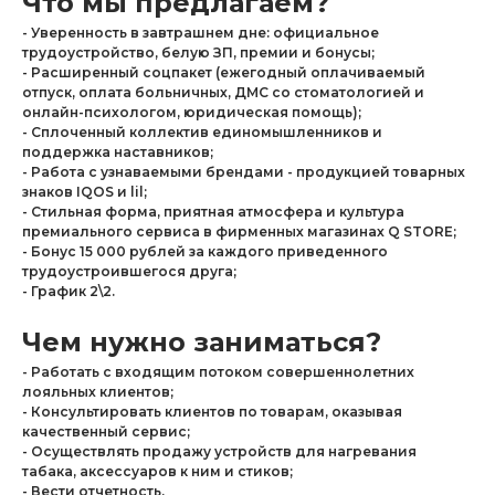
Что мы предлагаем?
- Уверенность в завтрашнем дне: официальное
трудоустройство, белую ЗП, премии и бонусы;
- Расширенный соцпакет (ежегодный оплачиваемый
отпуск, оплата больничных, ДМС со стоматологией и
онлайн-психологом, юридическая помощь);
- Сплоченный коллектив единомышленников и
поддержка наставников;
- Работа с узнаваемыми брендами - продукцией товарных
знаков IQOS и lil;
- Стильная форма, приятная атмосфера и культура
премиального сервиса в фирменных магазинах Q STORE;
- Бонус 15 000 рублей за каждого приведенного
трудоустроившегося друга;
- График 2\2.
Чем нужно заниматься?
- Работать с входящим потоком совершеннолетних
лояльных клиентов;
- Консультировать клиентов по товарам, оказывая
качественный сервис;
- Осуществлять продажу устройств для нагревания
табака, аксессуаров к ним и стиков;
- Вести отчетность.