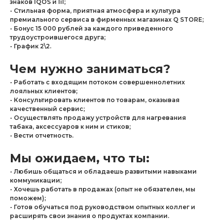
знаков IQOS и lil;
- Стильная форма, приятная атмосфера и культура
премиального сервиса в фирменных магазинах Q STORE;
- Бонус 15 000 рублей за каждого приведенного
трудоустроившегося друга;
- График 2\2.
Чем нужно заниматься?
- Работать с входящим потоком совершеннолетних
лояльных клиентов;
- Консультировать клиентов по товарам, оказывая
качественный сервис;
- Осуществлять продажу устройств для нагревания
табака, аксессуаров к ним и стиков;
- Вести отчетность.
Мы ожидаем, что ты:
- Любишь общаться и обладаешь развитыми навыками
коммуникации;
- Хочешь работать в продажах (опыт не обязателен, мы
поможем);
- Готов обучаться под руководством опытных коллег и
расширять свои знания о продуктах компании.