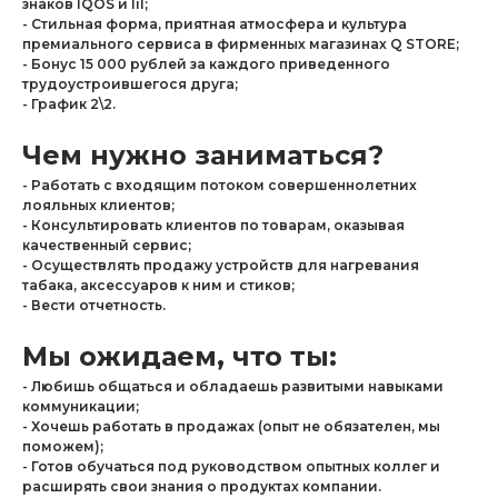
знаков IQOS и lil;
- Стильная форма, приятная атмосфера и культура
премиального сервиса в фирменных магазинах Q STORE;
- Бонус 15 000 рублей за каждого приведенного
трудоустроившегося друга;
- График 2\2.
Чем нужно заниматься?
- Работать с входящим потоком совершеннолетних
лояльных клиентов;
- Консультировать клиентов по товарам, оказывая
качественный сервис;
- Осуществлять продажу устройств для нагревания
табака, аксессуаров к ним и стиков;
- Вести отчетность.
Мы ожидаем, что ты:
- Любишь общаться и обладаешь развитыми навыками
коммуникации;
- Хочешь работать в продажах (опыт не обязателен, мы
поможем);
- Готов обучаться под руководством опытных коллег и
расширять свои знания о продуктах компании.